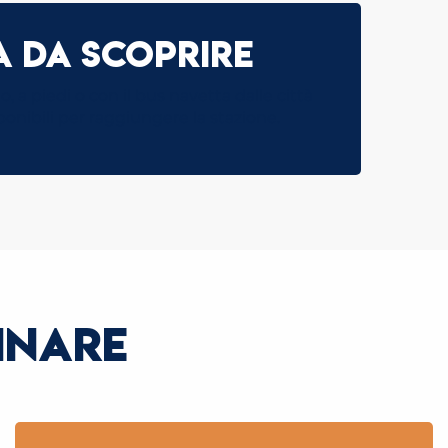
a da scoprire
, a piedi o con il bus navetta dalle città
ponibili per raggiungere la stazione.
TINARE