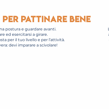
i per pattinare bene
 postura e guardare avanti.
re ed esercitarsi a girare.
a per il tuo livello e per l’attività.
vera: devi imparare a scivolare!
COURS DE DANSE SUR GLACE
LEGGI TUTTO