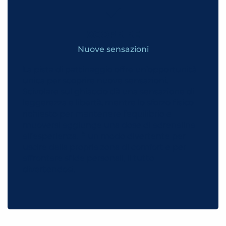
SCOPRIRE
Nuove sensazioni
La pista di pattinaggio offre un’opportunità
unica per scoprire nuove sensazioni.
Scivolare sul ghiaccio dà una sensazione di
leggerezza e libertà, mentre lo sforzo fisico
richiesto per mantenere l’equilibrio e
muoversi aggiunge una dose di adrenalina
all’esperienza. È un modo divertente per
uscire dalla propria zona di comfort e per
affrontare sfide personali, il tutto
divertendosi.