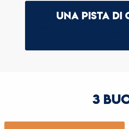
Una pista di
Situata nel cuore di Saint-Gervais Mont-Bla
circostanti. Sul sito web troverete informa
3 BUO