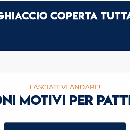
 ghiaccio coperta tutt
nc, la pista di ghiaccio è facilmente raggiungibile in auto
zioni dettagliate sui percorsi e sui mezzi di trasporto dis
LASCIATEVI ANDARE!
NI MOTIVI PER PAT