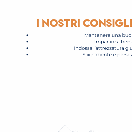
I nostri consigl
Mantenere una buona
Imparare a frena
Indossa l’attrezzatura giust
Siiii paziente e perse
PATINOIRE DE SAINT-GERVAIS
LEGGI TUTTO