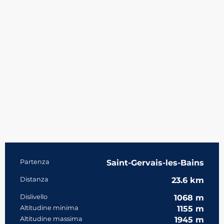
Informazioni pratiche
Partenza
Saint-Gervais-les-Bains
Distanza
23.6 km
Dislivello
1068 m
Altitudine minima
1155 m
Altitudine massima
1945 m