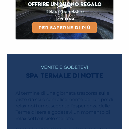
OFFRIRE UN BUONO REGALO
Relax e benessere
PER SAPERNE DI PIÙ
VENITE E GODETEVI
SPA TERMALE DI NOTTE
Al termine di una giornata trascorsa sulle
piste da sci o semplicemente per un po’ di
relax notturno, scoprite l’esperienza delle
Terme di sera e godetevi un momento di
relax sotto il cielo stellato.