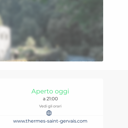
Orari e contatti
Aperto oggi
a 21:00
Vedi gli orari
www.thermes-saint-gervais.com