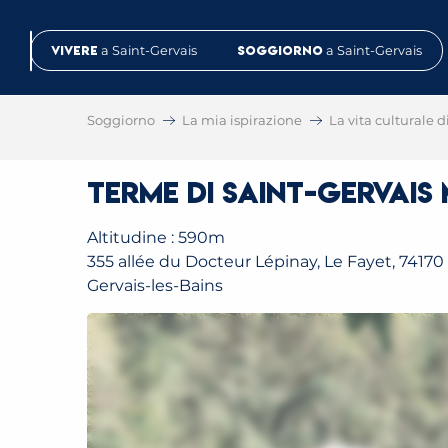
Aller
au
Vivere
a Saint-Gervais
Soggiorno
a Saint-Gervais
contenu
principal
Soggiorno
La mia ispirazione
La vita culturale d
Terme di Saint-Gervai
Altitudine : 590m
355 allée du Docteur Lépinay, Le Fayet, 74170 
Gervais-les-Bains