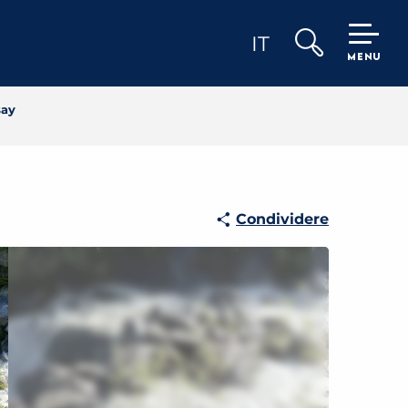
IT
MENU
Ricerca
say
Condividere