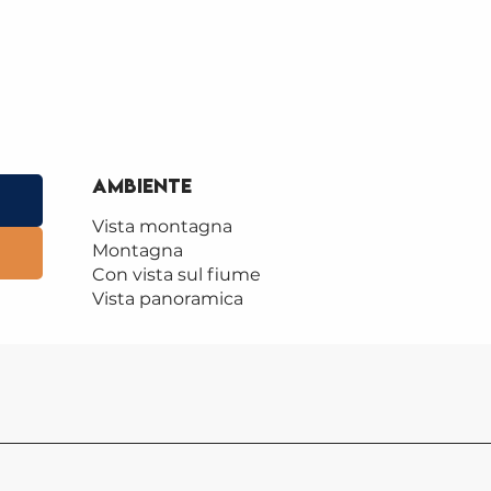
Ambiente
Ambiente
Vista montagna
Montagna
Con vista sul fiume
Vista panoramica
LA P
BION
RAN
Il perc
Saint-