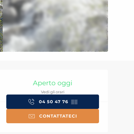
Orari e contatti
Aperto oggi
Vedi gli orari
04 50 47 76
▒▒
CONTATTATECI