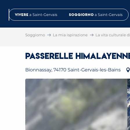
Aller
au
Vivere
a Saint-Gervais
Soggiorno
a Saint-Gervais
contenu
principal
Soggiorno
La mia ispirazione
La vita culturale d
Passerelle himalayenn
Bionnassay, 74170 Saint-Gervais-les-Bains