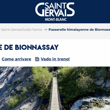
i Saint-Gervais’tutto l’anno
Passerelle himalayenne de Bionnas
e de Bionnassay
Come arrivare
Vado in treno!