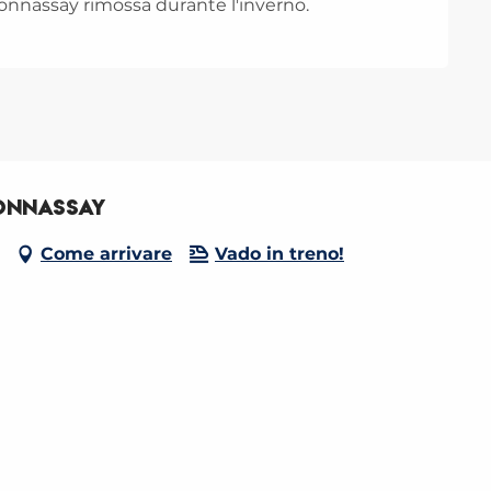
ionnassay rimossa durante l'inverno.
ionnassay
Come arrivare
Vado in treno!