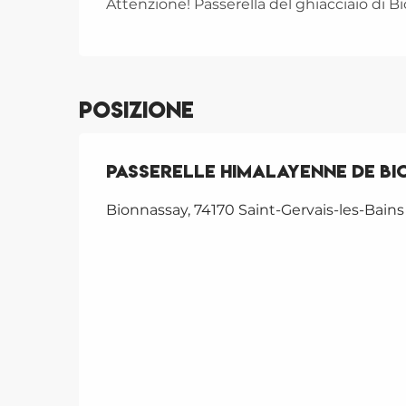
Attenzione! Passerella del ghiacciaio di B
Posizione
Passerelle himalayenne de B
Bionnassay, 74170 Saint-Gervais-les-Bains