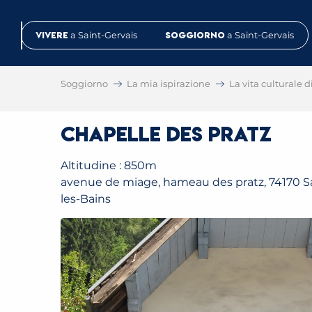
Aller
au
Vivere
a Saint-Gervais
Soggiorno
a Saint-Gervais
contenu
principal
Soggiorno
La mia ispirazione
La vita culturale d
Chapelle des Pratz
Altitudine : 850m
avenue de miage, hameau des pratz, 74170 Sa
les-Bains