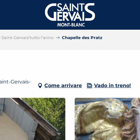
i Saint-Gervais’tutto l’anno
Chapelle des Pratz
int-Gervais-
Come arrivare
Vado in treno!