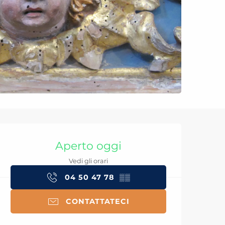
Orari e contatti
Aperto oggi
Vedi gli orari
04 50 47 78
▒▒
CONTATTATECI