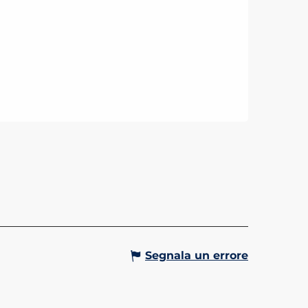
RAS
etto Itineras è nato nel 2015 su
iva dei comuni di Saint-Gervais
anc e Valgrisenche (Valle
 con la finalità di valorizzare
acra delle...
Gervais-les-Bains
Segnala un errore