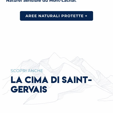
Naturel Sensible du Mont-Lachat
.
TRAMWAY DU MONT-BLANC
AREE NATURALI PROTETTE +
LEGGI TUTTO
SCOPRI ANCHE
LA CIMA DI SAINT-
GERVAIS