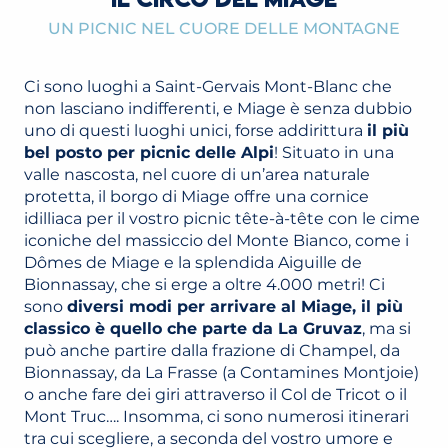
UN PICNIC NEL CUORE DELLE MONTAGNE
Ci sono luoghi a Saint-Gervais Mont-Blanc che
non lasciano indifferenti, e Miage è senza dubbio
uno di questi luoghi unici, forse addirittura
il più
bel posto per picnic delle Alpi
! Situato in una
valle nascosta, nel cuore di un’area naturale
protetta, il borgo di Miage offre una cornice
idilliaca per il vostro picnic tête-à-tête con le cime
iconiche del massiccio del Monte Bianco, come i
Dômes de Miage e la splendida Aiguille de
Bionnassay, che si erge a oltre 4.000 metri! Ci
sono
diversi modi per arrivare al Miage, il più
classico è quello che parte da La Gruvaz
, ma si
può anche partire dalla frazione di Champel, da
Bionnassay, da La Frasse (a Contamines Montjoie)
o anche fare dei giri attraverso il Col de Tricot o il
Mont Truc…. Insomma, ci sono numerosi itinerari
tra cui scegliere, a seconda del vostro umore e