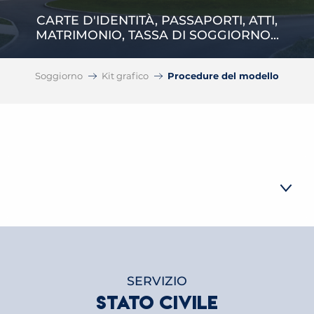
CARTE D'IDENTITÀ, PASSAPORTI, ATTI,
MATRIMONIO, TASSA DI SOGGIORNO...
Soggiorno
Kit grafico
Procedure del modello
STATO CIVILE
CARTE D'IDENTITÀ
PASSAPORTI
SERVIZIO
ALTRI PROCEDIMENTI DI STATO CIVILE
STATO CIVILE