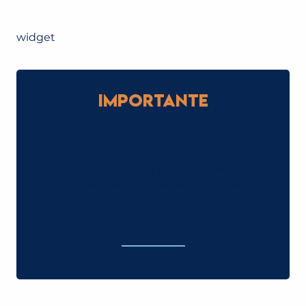
widget
Importante
Per garantire un’attesa il più breve
possibile, è necessario fissare un
appuntamento per presentare la
domanda e ritirare la carta d’identità
nazionale dal lunedì al venerdì presso :
Service État-civil
Mairie de Perros-Guirec
02 96 49 41