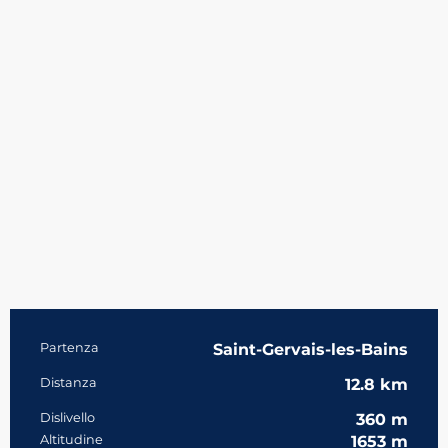
Informazioni pratiche
Partenza
Saint-Gervais-les-Bains
Distanza
12.8 km
Dislivello
360 m
Altitudine
1653 m